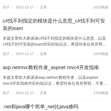
状态服务（ASP.NET State Service）是一个用于在多个应用
包子
2023-12-17
文章
1623阅读
程序实例之间共享会话状态的内置Windows服务。...
c#找不到指定的模块是什么意思_c#找不到可安
装的isam
本篇文章给大家谈谈c#找不到指定的模块是什么意思，以及
c#找不到可安装的isam对应的知识点，希望对各位有所帮
助，不要忘了收藏本站喔。 在编程世界中，我们经常会遇到
包子
2023-12-17
文章
1533阅读
各种各样的错误提示。其中，“找不到指定的模块”是C#编程
中常见的一个错误。这个错误通常发生...
asp.netmvc教程作者_aspnet mvc4开发指南
本篇文章给大家谈谈asp.netmvc教程作者，以及aspnet
mvc4开发指南对应的知识点，希望对各位有所帮助，不要忘
了收藏本站喔。 在编程世界中，有许多优秀的教程作者通过
包子
2023-12-17
文章
1700阅读
他们的知识和经验，帮助初学者和专业人士提升技能。其
中，一位专注于ASP.NET...
.net和java哪个简单_net比java难吗