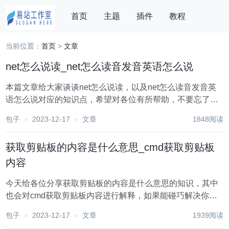
首页
主题
插件
教程
当前位置：
首页
>
文章
我的订单
登录
搜索
net怎么说读_net怎么读音发音英语怎么说
本篇文章给大家谈谈net怎么说读，以及net怎么读音发音英
语怎么说对应的知识点，希望对各位有所帮助，不要忘了收
藏本站喔。 在英语中，"net"这个词的发音是 /net/。这个音标
包子
2023-12-17
文章
1848阅读
表示的是将舌头放在上齿龈后面，然后发出一个清晰的 "n"
音，紧接着发出一个...
获取剪贴板的内容是什么意思_cmd获取剪贴板
内容
今天给各位分享获取剪贴板的内容是什么意思的知识，其中
也会对cmd获取剪贴板内容进行解释，如果能碰巧解决你现
在面临的问题，别忘了关注本站，现在开始吧！ 在计算机和
包子
2023-12-17
文章
1939阅读
移动设备的使用过程中，我们经常会遇到“获取剪贴板内