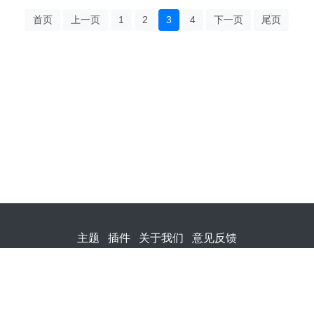
首页
上一页
1
2
3
4
下一页
尾页
主题
插件
关于我们
意见反馈
冀ICP备2023030998号-1
冀公网安备 13010502002226号
相关侵权、举报、投诉
及建议等，请发E-mail：lztian1113@163.com