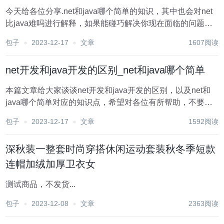
今天给各位分享.net和java哪个简单的知识，其中也会对net
比java难吗进行解释，如果能碰巧解决你现在面临的问题，
别忘了关注本站，现在开始吧！ 在软件开发领域，.NET和
包子
2023-12-17
文章
1607阅读
Java是两种非常流行的编程语言。它们各自具有独特的优势
和特点，吸引了大量的开发...
net开发和java开发的区别_net和java哪个简单
本篇文章给大家谈谈net开发和java开发的区别，以及net和
java哪个简单对应的知识点，希望对各位有所帮助，不要忘
了收藏本站喔。 在当今的软件开发领域中，.NET和Java是
包子
2023-12-17
文章
1592阅读
两种主流的开发技术。它们各自具有独特的特性和优势，但
在实际应用中，开发者需要...
深秋装一整套时尚穿搭休闲运动套装秋冬季短款
连帽加绒加厚卫衣女
测试商品，不发货...
包子
2023-12-08
文章
2363阅读